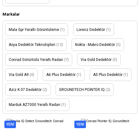
Markalar
Mala Gpr Yeraltı Görüntüleme
(1)
Lorenz Dedektör
(1)
Asya Dedektör Teknolojileri
(13)
Nokta - Makro Dedektör
(5)
Conrad Görüntülü Yeraltı Radarı
(7)
Via Gold Dedektör
(5)
Via Gold A9
(4)
A6 Plus Dedektör
(1)
A5 Plus Dedektör
(1)
Aziz K-37 Dedektör
(2)
GROUNDTECH POİNTER IQ
(2)
Marduk AZ7000 Yeraltı Radarı
(1)
YENİ
YENİ