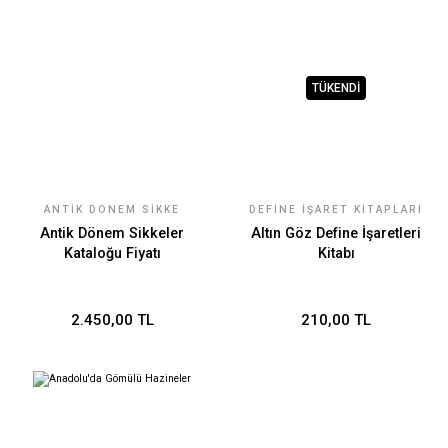
TÜKENDİ
ANTIK DÖNEM SIKKE
DEFINE İŞARET KITAPLARI
KATALOGLARI FIYATLARI
FIYATLARI
Antik Dönem Sikkeler
Altın Göz Define İşaretleri
Kataloğu Fiyatı
Kitabı
2.450,00 TL
210,00 TL