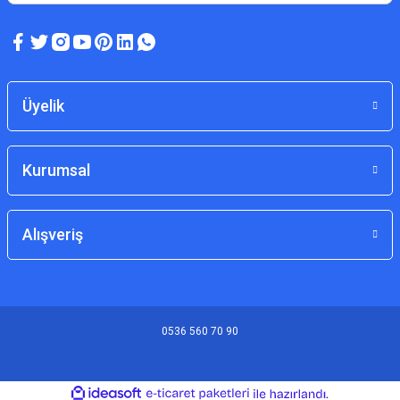
Üyelik
Kurumsal
Alışveriş
0536 560 70 90
ideasoft
ile
e-