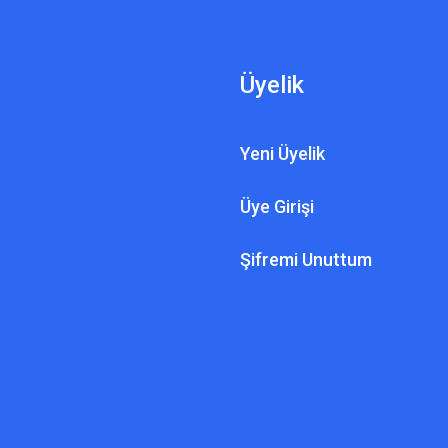
Üyelik
Yeni Üyelik
Üye Girişi
Şifremi Unuttum
AZIZ VIA GOLD A9 DEDEKTÖR
Aziz Dedektör - Via Gold A9 - Üretici Firma Fiyatı
98.000,00 TL