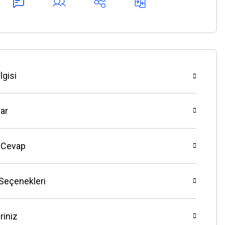
lgisi
ar
 Cevap
 Seçenekleri
riniz