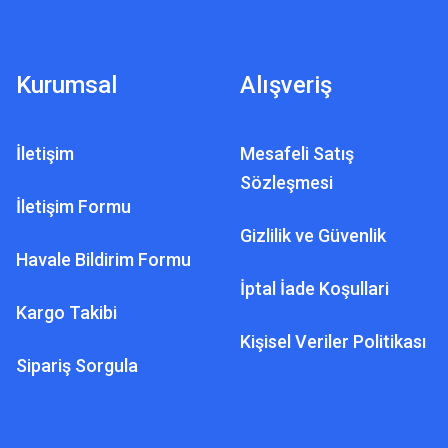
Kurumsal
Alışveriş
İletişim
Mesafeli Satış
ASYA DEDEKTÖR TEKNOLOJILERI
Sözleşmesi
Marduk Az7000 Yeraltı Radarı
İletişim Formu
Gizlilik ve Güvenlik
Havale Bildirim Formu
220.000,00 TL
İptal İade Koşullari
Kargo Takibi
Kişisel Veriler Politikası
Sipariş Sorgula