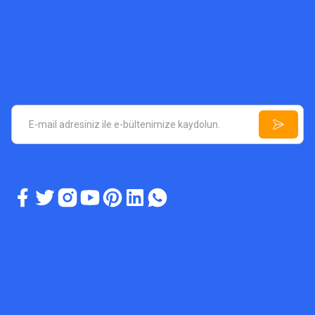
AZIZ VIA GOLD DEDEKTÖR
Aziz - Via Gold Dedektör - Üretici Firmadan
75.000,00 TL