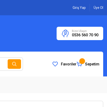
Giriş Yap
Üye Ol
Bize Ulaşın
0536 560 70 90
Favoriler
Sepetim