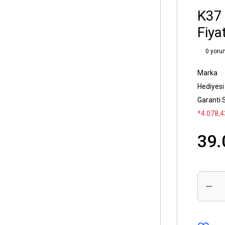
K37 
Fiyat
0 yoru
Marka
Hediyesi
Garanti 
*4.078,4
39.