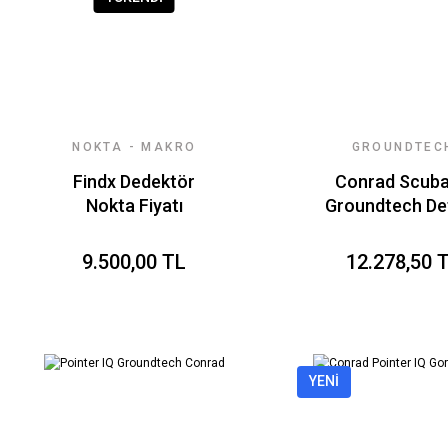
NOKTA - MAKRO
GROUNDTEC
DEDEKTÖR
POİNTER IQ
Findx Dedektör
Conrad Scuba
Nokta Fiyatı
Groundtech De
9.500,00 TL
12.278,50 
YENİ