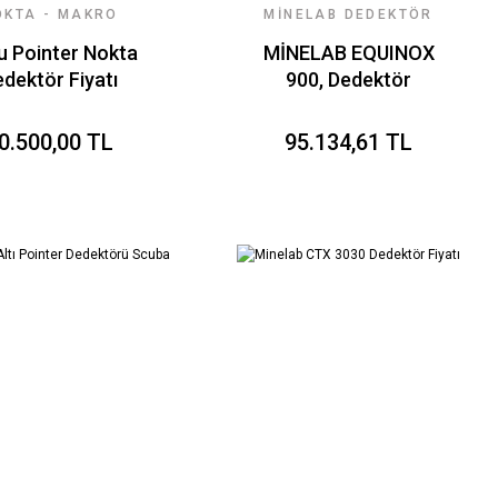
OKTA - MAKRO
MINELAB DEDEKTÖR
DEDEKTÖR
FIYATLARI
u Pointer Nokta
MİNELAB EQUINOX
dektör Fiyatı
900, Dedektör
Fiyatları
0.500,00 TL
95.134,61 TL