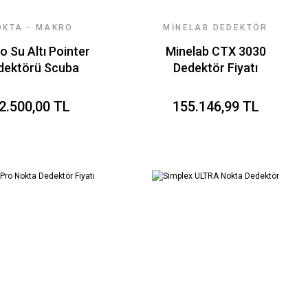
OKTA - MAKRO
MINELAB DEDEKTÖR
DEDEKTÖR
FIYATLARI
 Su Altı Pointer
Minelab CTX 3030
dektörü Scuba
Dedektör Fiyatı
Pulse Dive
2.500,00 TL
155.146,99 TL