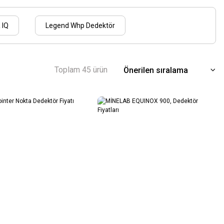
 IQ
Legend Whp Dedektör
Toplam 45 ürün