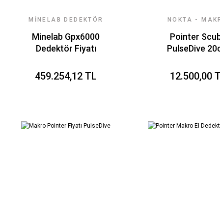
MINELAB DEDEKTÖR
NOKTA - MAK
FIYATLARI
DEDEKTÖR
Minelab Gpx6000
Pointer Scu
Dedektör Fiyatı
PulseDive 2
Başlıklı (Siya
Dedektörü
459.254,12 TL
12.500,00 