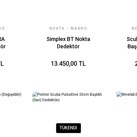
RO
NOKTA - MAKRO
N
DEDEKTÖR
RA
Simplex BT Nokta
Scu
tör
Dedektör
Başl
z)
TL
13.450,00 TL
TÜKENDİ