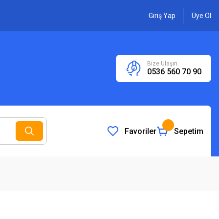
Giriş Yap
Üye Ol
Bize Ulaşın
0536 560 70 90
Favoriler
Sepetim