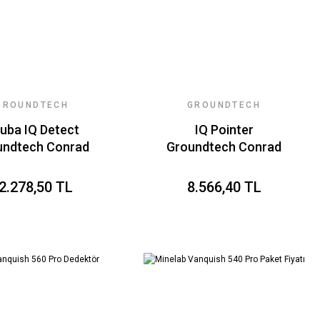
GROUNDTECH
GROUNDTECH
POİNTER IQ
POİNTER IQ
uba IQ Detect
IQ Pointer
undtech Conrad
Groundtech Conrad
2.278,50 TL
8.566,40 TL