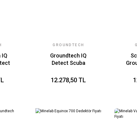
H
GROUNDTECH
POİNTER IQ
 IQ
Groundtech IQ
Sc
tect
Detect Scuba
Gro
Conrad
TL
12.278,50 TL
1