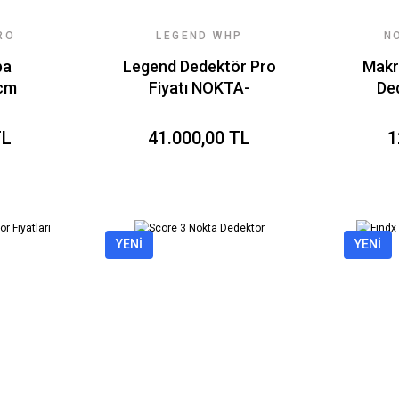
RO
LEGEND WHP
N
DEDEKTÖR
ba
Legend Dedektör Pro
Makro
0cm
Fiyatı NOKTA-
De
h)
MAKRO
TL
41.000,00 TL
1
YENİ
YENİ