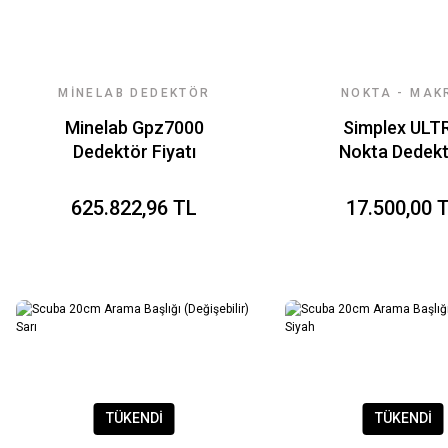
MINELAB DEDEKTÖR
NOKTA - MAK
FIYATLARI
DEDEKTÖR
Minelab Gpz7000
Simplex ULT
Dedektör Fiyatı
Nokta Dedek
(WHP Kulaksı
625.822,96 TL
17.500,00 
TÜKENDİ
TÜKENDİ