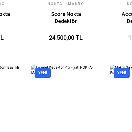
RO
NOKTA - MAKRO
N
DEDEKTÖR
okta
Score Nokta
Acc
Dedektör
De
TL
24.500,00 TL
1
YENİ
YENİ