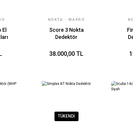
RO
NOKTA - MAKRO
N
DEDEKTÖR
 El
Score 3 Nokta
Fi
ları
Dedektör
De
L
38.000,00 TL
1
TÜKENDİ