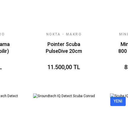
RO
NOKTA - MAKRO
MIN
DEDEKTÖR
rama
Pointer Scuba
Mi
ilir)
PulseDive 20cm
800 
Başlıklı (Sarı)
Dedektörü
L
11.500,00 TL
8
YENİ