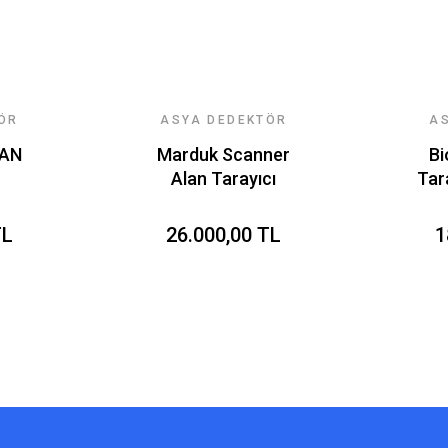
ÖR
ASYA DEDEKTÖR
A
RI
TEKNOLOJILERI
T
LAN
Marduk Scanner
Bi
Alan Tarayıcı
Tar
Dedektör Fiyatı
TL
26.000,00 TL
1