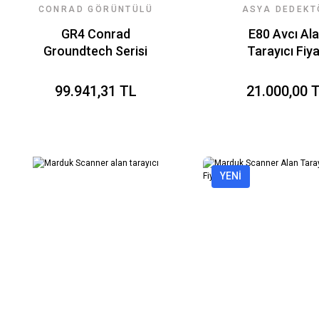
CONRAD GÖRÜNTÜLÜ
ASYA DEDEKT
YERALTI RADARI
TEKNOLOJILE
GR4 Conrad
E80 Avcı Al
Groundtech Serisi
Tarayıcı Fiya
99.941,31 TL
21.000,00 
YENİ