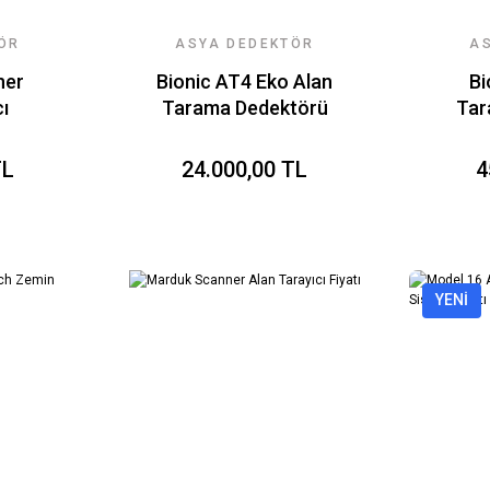
ÖR
ASYA DEDEKTÖR
A
RI
TEKNOLOJILERI
T
ner
Bionic AT4 Eko Alan
Bi
ı
Tarama Dedektörü
Tar
atı
TL
24.000,00 TL
4
YENİ