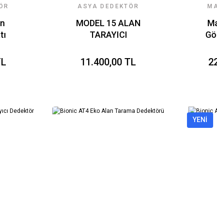
ÖR
ASYA DEDEKTÖR
M
RI
TEKNOLOJILERI
YE
an
MODEL 15 ALAN
Ma
tı
TARAYICI
Gö
TL
11.400,00 TL
2
YENİ