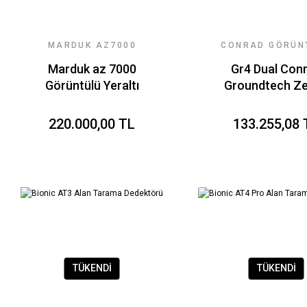
MARDUK AZ7000
CONRAD GÖRÜN
YERALTI RADARI
YERALTI RAD
Marduk az 7000
Gr4 Dual Con
Görüntülü Yeraltı
Groundtech Z
Radarı
Tarama Dedek
220.000,00 TL
133.255,08 
TÜKENDİ
TÜKENDİ