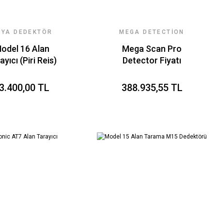
SYA DEDEKTÖR
MEGA DETECTION
EKNOLOJILERI
odel 16 Alan
Mega Scan Pro
ayıcı (Piri Reis)
Detector Fiyatı
lı Sistem Fiyatı
3.400,00 TL
388.935,55 TL