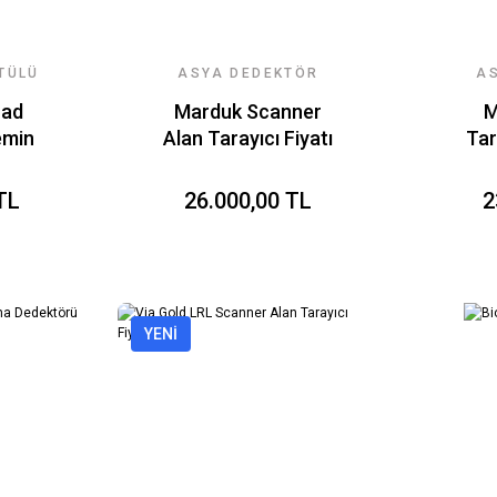
TÜLÜ
ASYA DEDEKTÖR
A
ARI
TEKNOLOJILERI
T
rad
Marduk Scanner
M
emin
Alan Tarayıcı Fiyatı
Tar
törü
Çark
TL
26.000,00 TL
2
YENİ