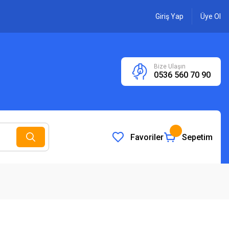
Giriş Yap
Üye Ol
Bize Ulaşın
0536 560 70 90
Favoriler
Sepetim