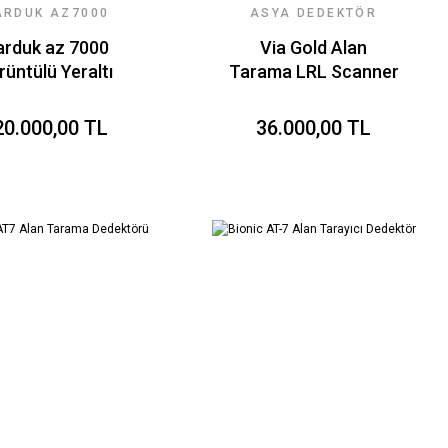
ARDUK AZ7000
ASYA DEDEKTÖR
RALTI RADARI
TEKNOLOJILERI
rduk az 7000
Via Gold Alan
rüntülü Yeraltı
Tarama LRL Scanner
Radarı
20.000,00 TL
36.000,00 TL