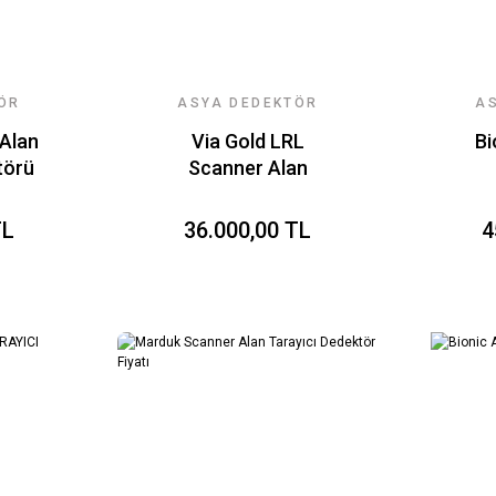
ÖR
ASYA DEDEKTÖR
A
RI
TEKNOLOJILERI
T
 Alan
Via Gold LRL
Bi
törü
Scanner Alan
Tarayıcı Fiyatı
TL
36.000,00 TL
4