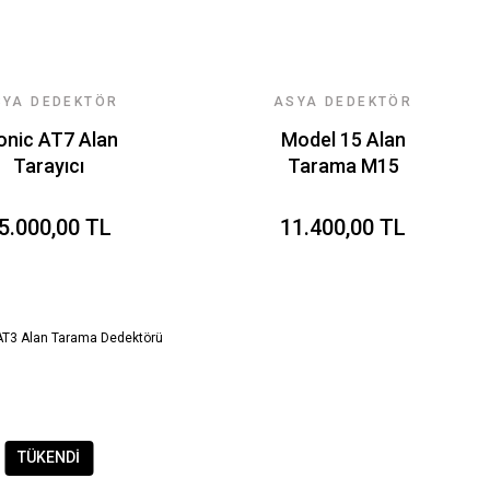
SYA DEDEKTÖR
ASYA DEDEKTÖR
EKNOLOJILERI
TEKNOLOJILERI
onic AT7 Alan
Model 15 Alan
Tarayıcı
Tarama M15
Dedektörü
5.000,00 TL
11.400,00 TL
TÜKENDİ