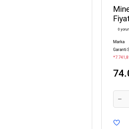
Mine
Fiyat
0 yoru
Marka
Garanti 
*7.741,8
74.