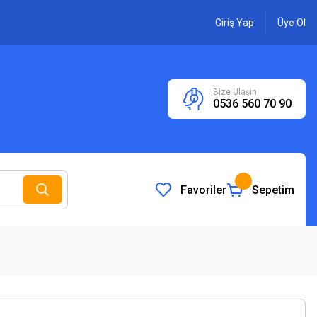
Giriş Yap
Üye Ol
Bize Ulaşın
0536 560 70 90
Favoriler
Sepetim