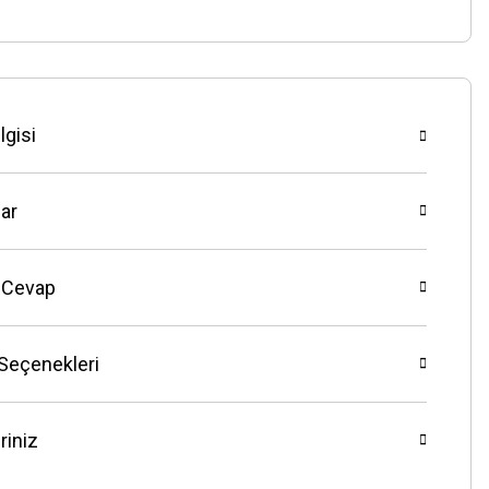
lgisi
ar
 Cevap
 Seçenekleri
riniz