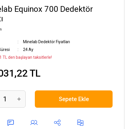
lab Equinox 700 Dedektör
ı
m
Minelab Dedektör Fiyatları
Süresi
24 Ay
1 TL den başlayan taksitlerle!
031,22 TL
Sepete Ekle