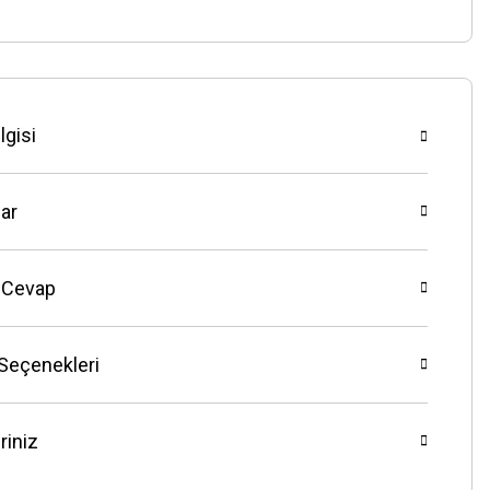
lgisi
ar
 Cevap
 Seçenekleri
riniz