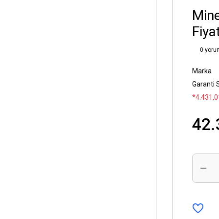
Mine
Fiyat
0 yoru
Marka
Garanti 
*4.431,0
42.