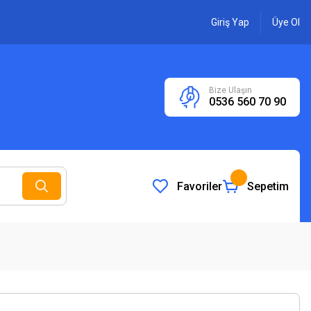
Giriş Yap
Üye Ol
Bize Ulaşın
0536 560 70 90
Favoriler
Sepetim