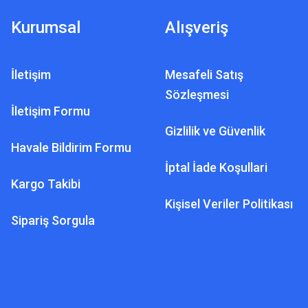
Kurumsal
Alışveriş
İletişim
Mesafeli Satış
Sözleşmesi
İletişim Formu
Gizlilik ve Güvenlik
Havale Bildirim Formu
İptal İade Koşullari
Kargo Takibi
OKTA - MAKRO DEDEKTÖR
Kişisel Veriler Politikası
 Pointer Dedektörü Scuba Pulse Dive
Sipariş Sorgula
12.500,00 TL