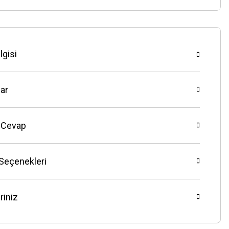
lgisi
ar
 Cevap
 Seçenekleri
riniz