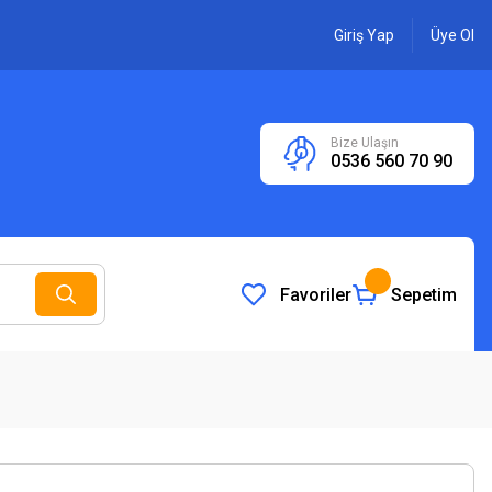
Giriş Yap
Üye Ol
Bize Ulaşın
0536 560 70 90
Favoriler
Sepetim