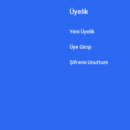
Üyelik
Yeni Üyelik
Üye Girişi
A DEDEKTÖR TEKNOLOJILERI
der Plus Altın Ayrımlı Dedektör
Şifremi Unuttum
N
57.000,00 TL
Makro Su Altı