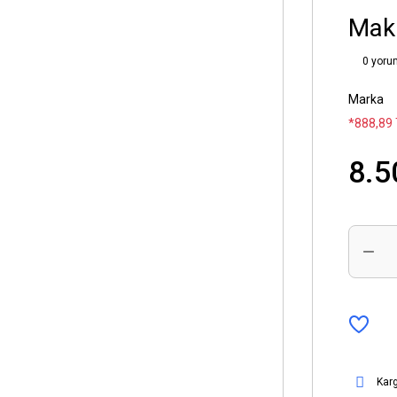
Makr
0 yoru
Marka
*888,89 
8.5
Kar