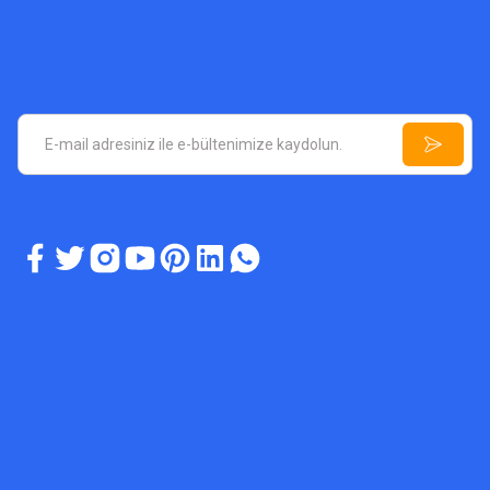
ASYA DEDEKTÖR TEKNOLOJILERI
A6 Plus Dedektör Fiyatı
ASY
Jeofin
75.000,00 TL