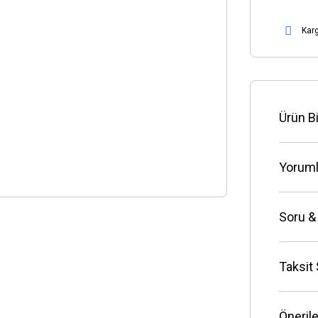
Kar
Ürün Bi
Yoruml
Soru &
Taksit
Önerile