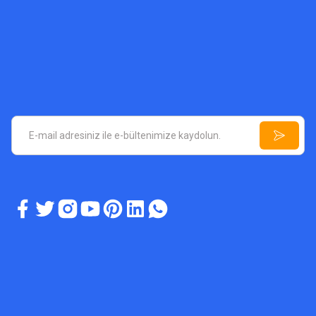
A5 PLUS DEDEKTÖR
Define Dedektörü A5 Plus
ASYA DED
55.000,00 TL
Altın Ayrıml
4