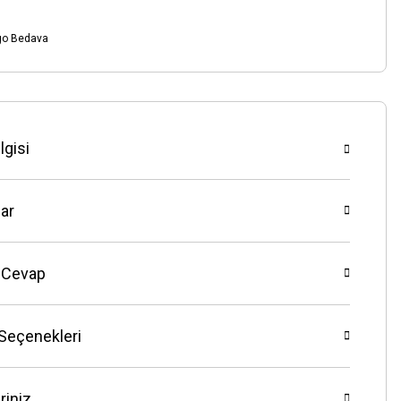
go Bedava
lgisi
ar
 Cevap
 Seçenekleri
riniz