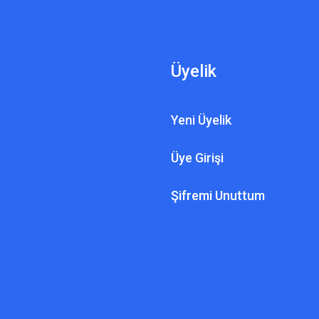
Üyelik
Yeni Üyelik
Üye Girişi
EKTÖR TEKNOLOJILERI
A6 PLUS 
ı A3 Plus Dedektör Fiyatı
Şifremi Unuttum
A6 Plus Derin Altın 
7.000,00 TL
75.000