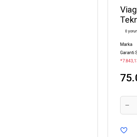
Viag
Tekn
0 yoru
Marka
Garanti 
*7.843,1
75.