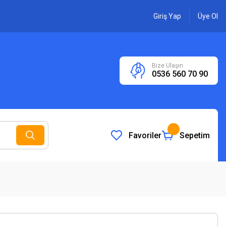
Giriş Yap
Üye Ol
Bize Ulaşın
0536 560 70 90
Favoriler
Sepetim