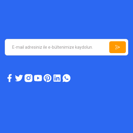
ASYA DEDEKTÖR TEKNOLOJILERI
A6 Plus Dedektör Fiyatı
ASY
A3 Plu
75.000,00 TL
YENİ