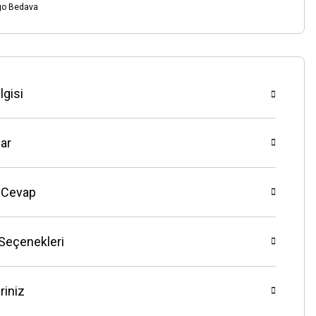
go Bedava
lgisi
ar
 Cevap
 Seçenekleri
riniz