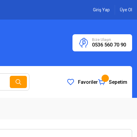
Giriş Yap
Üye Ol
Bize Ulaşın
0536 560 70 90
Favoriler
Sepetim