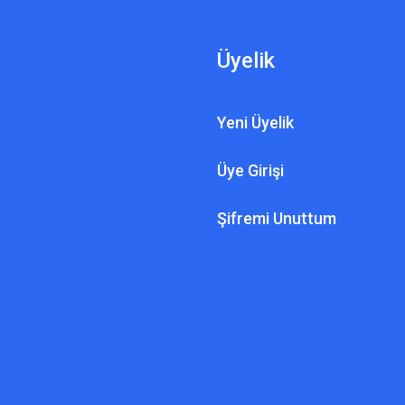
Üyelik
Yeni Üyelik
ASYA DEDEKTÖ
Marduk Az7000
Üye Girişi
A DEDEKTÖR TEKNOLOJILERI
s Altın Ayrımlı Dedektör Fiyatı
Şifremi Unuttum
220.0
47.000,00 TL