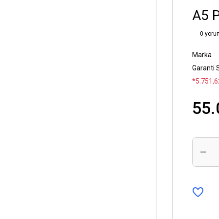
A5 P
0 yoru
Marka
Garanti 
*5.751,6
55.