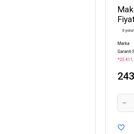
Mak
Fiyat
0 yoru
Marka
Garanti 
*25.411,
243