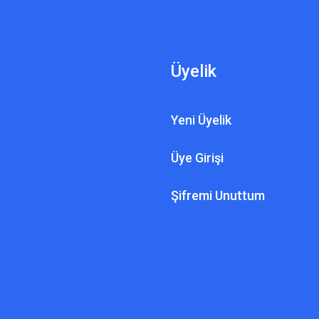
Üyelik
 PLUS DEDEKTÖR
Yeni Üyelik
s Dedektör Fiyatları
Üye Girişi
ASYA DEDEKTÖR TEKN
55.000,00 TL
Jeofinder Plus Altın Ayr
Şifremi Unuttum
57.000,00 T