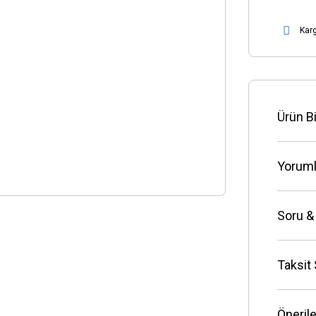
Kar
Ürün Bi
Yoruml
Soru &
Taksit
Önerile