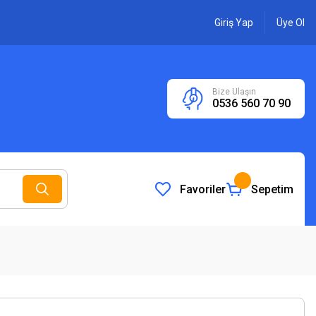
Giriş Yap
Üye Ol
Bize Ulaşın
0536 560 70 90
Favoriler
Sepetim