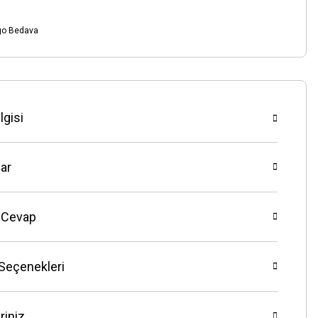
go Bedava
lgisi
ar
 Cevap
 Seçenekleri
riniz