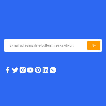
A5
A5 Plu
ASYA DEDEKTÖR TEKNOLOJILERI
A6 Plus Dedektör Fiyatı
75.000,00 TL