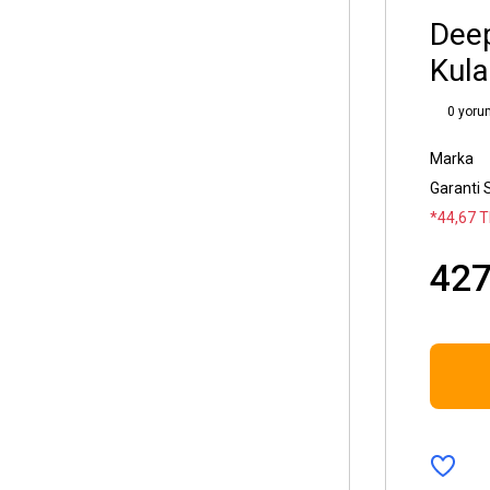
Dee
Kula
0 yoru
Marka
Garanti 
*44,67 T
427