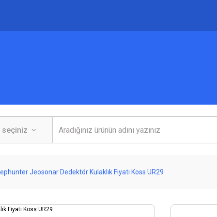
ephunter Jeosonar Dedektör Kulaklık Fiyatı Koss UR29