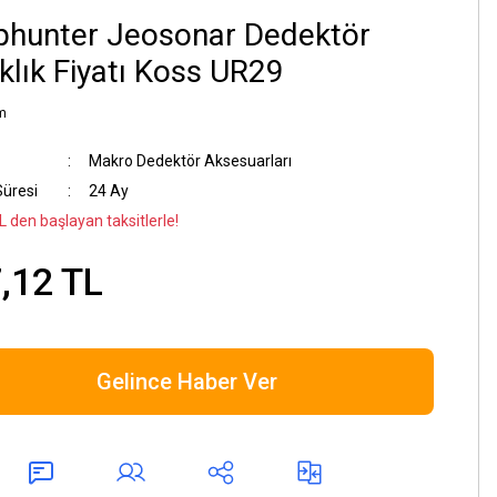
phunter Jeosonar Dedektör
klık Fiyatı Koss UR29
m
Makro Dedektör Aksesuarları
Süresi
24 Ay
L den başlayan taksitlerle!
,12 TL
Gelince Haber Ver