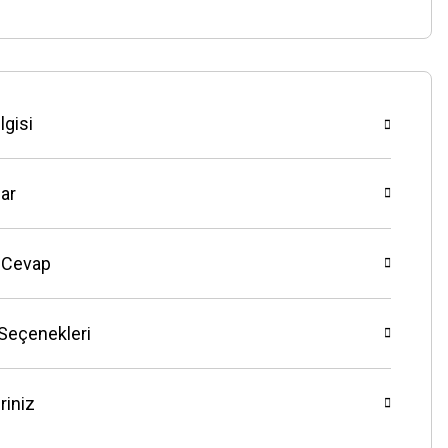
lgisi
ar
 Cevap
 Seçenekleri
riniz