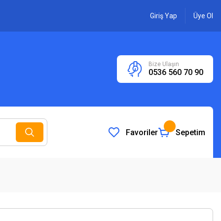
Giriş Yap
Üye Ol
Bize Ulaşın
0536 560 70 90
Favoriler
Sepetim