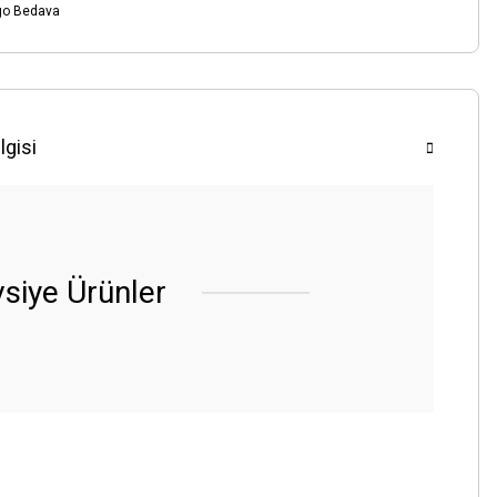
go Bedava
lgisi
siye Ürünler