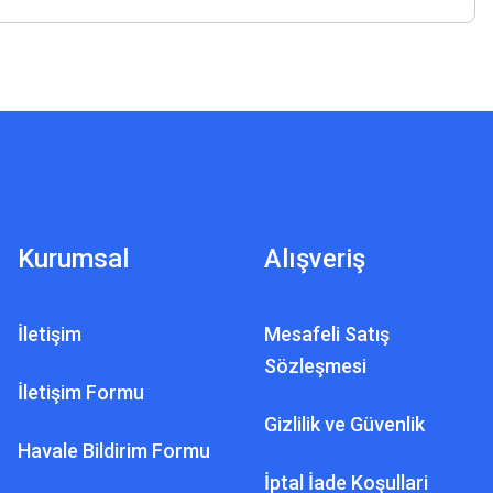
A5 PLUS DEDEKTÖR
A5 Plus Dedektör Fiyatları
Kurumsal
Alışveriş
55.000,00 TL
İletişim
Mesafeli Satış
Sözleşmesi
İletişim Formu
Gizlilik ve Güvenlik
Havale Bildirim Formu
Nİ
İptal İade Koşullari