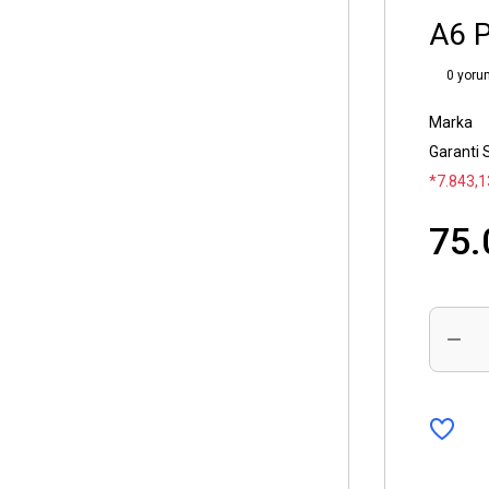
A6 P
0 yoru
Marka
Garanti 
*7.843,1
75.