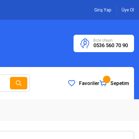
Giriş Yap
Üye Ol
Bize Ulaşın
0536 560 70 90
Favoriler
Sepetim